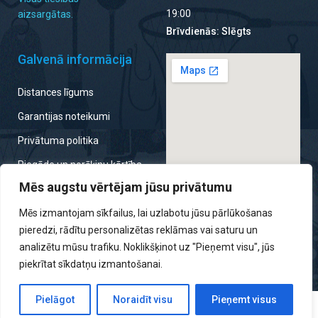
19:00
aizsargātas.
Brīvdienās: Slēgts
Galvenā informācija
Distances līgums
Garantijas noteikumi
Privātuma politika
Piegāde un norēķinu kārtība
Mēs augstu vērtējam jūsu privātumu
Noteikumi par atteikumu
tiesību izmantošanu
Mēs izmantojam sīkfailus, lai uzlabotu jūsu pārlūkošanas
pieredzi, rādītu personalizētas reklāmas vai saturu un
analizētu mūsu trafiku. Noklikšķinot uz "Pieņemt visu", jūs
piekrītat sīkdatņu izmantošanai.
Pielāgot
Noraidīt visu
Pieņemt visus
0