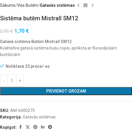
Sākums
Viss Butēm
Gatavās sistēmas
Sistēma butēm Mistrall SM12
1,70
€
2,95
€
Gatavā sistēma Butēm Mistrall SM12
Kvalitatīva gatavā sistēma bušu copei, aprīkota ar fluriscējošām
bumbiņām
Noliktavā 25 prece/-es
PIEVIENOT GROZAM
SKU:
AM-6000273
Kategorija:
Gatavās sistēmas
Kopīgot: