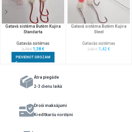
Gatavā sistēma Butēm Kujira
Gatavā sistēma Butēm Kujira
Standarta
Steel
Gatavās sistēmas
Gatavās sistēmas
1,38
€
1,42
€
2,70
€
2,80
€
PIEVIENOT GROZAM
Ātra piegāde
2-3 dienu laikā
Droši maksājumi
Kredītkaršu norēķini