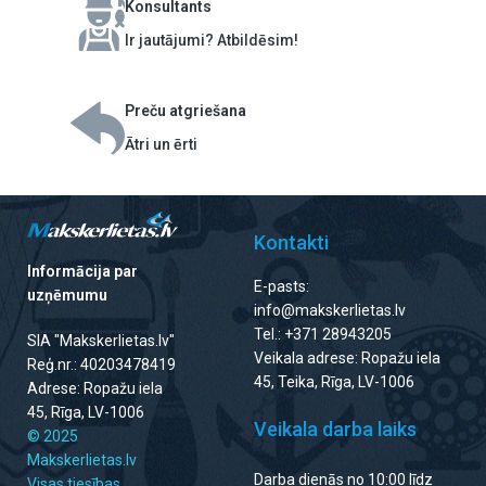
Konsultants
Ir jautājumi? Atbildēsim!
Preču atgriešana
Ātri un ērti
Kontakti
Informācija par
E-pasts:
uzņēmumu
info@makskerlietas.lv
Tel.: +371 28943205
SIA "Makskerlietas.lv"
Veikala adrese: Ropažu iela
Reģ.nr.: 40203478419
45, Teika, Rīga, LV-1006
Adrese: Ropažu iela
45, Rīga, LV-1006
Veikala darba laiks
© 2025
Makskerlietas.lv
Darba dienās no 10:00 līdz
Visas tiesības