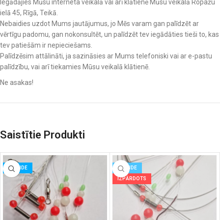
Iegādājies Mūsu interneta veikalā vai arī klātienē Mūsu veikalā Ropažu
ielā 45, Rīgā, Teikā.
Nebaidies uzdot Mums jautājumus, jo Mēs varam gan palīdzēt ar
vērtīgu padomu, gan nokonsultēt, un palīdzēt tev iegādāties tieši to, kas
tev patiešām ir nepieciešams.
Palīdzēsim attālināti, ja sazināsies ar Mums telefoniski vai ar e-pastu
palīdzību, vai arī tiekamies Mūsu veikalā klātienē.
Ne asakas!
Saistītie Produkti
ATLAIDE
ATLAIDE
IZPĀRDOTS