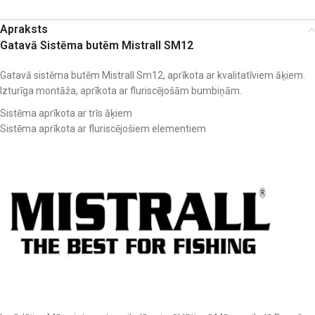
Apraksts
Gatavā Sistēma butēm Mistrall SM12
Gatavā sistēma butēm Mistrall Sm12, aprīkota ar kvalitatīviem āķiem.
Izturīga montāža, aprīkota ar fluriscējošām bumbiņām.
Sistēma aprīkota ar trīs āķiem
Sistēma aprīkota ar fluriscējošiem elementiem