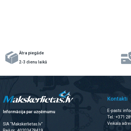
Ātra piegāde
2-3 dienu laikā
Kontakti
E-pasts: inf
Informācija par uzņēmumu
Tel.: +371 2
Veikala adres
SIA "Makskerlietas.lv"
Reģ.nr.: 40203478419