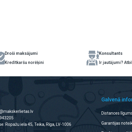
Droši maksājumi
Konsultants
Kredītkaršu norēķini
Ir jautājumi? Atb
Galvenā info
o@makskerlietas.lv
Distances līgum
8943205
Garantijas note
e: Ropažu iela 45, Teika, Rīga, LV-1006