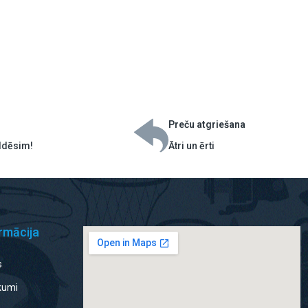
Preču atgriešana
ildēsim!
Ātri un ērti
rmācija
s
ikumi