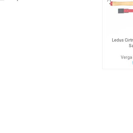
Ledus Cirtn
S
Verga 