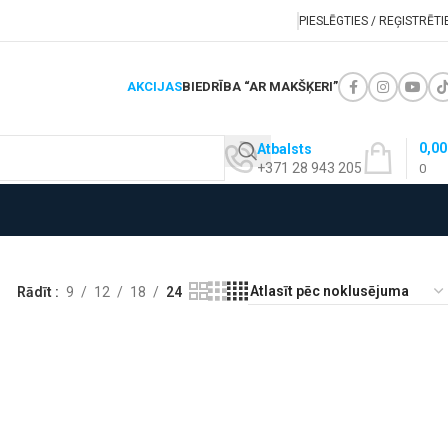
PIESLĒGTIES / REĢISTRĒTI
AKCIJAS
BIEDRĪBA “AR MAKŠĶERI”
0,0
Atbalsts
+371 28 943 205
0
Rādīt
9
12
18
24