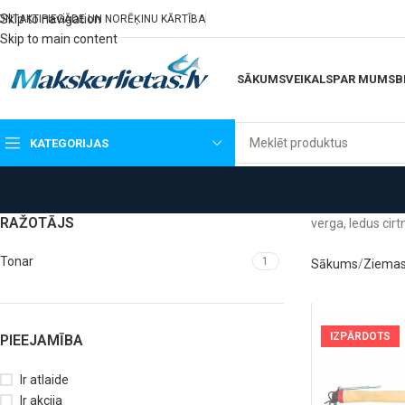
Skip to navigation
ONTAKTI
PIEGĀDE UN NORĒĶINU KĀRTĪBA
Skip to main content
SĀKUMS
VEIKALS
PAR MUMS
B
KATEGORIJAS
RAŽOTĀJS
verga, ledus cir
Tonar
1
Sākums
Ziemas
IZPĀRDOTS
PIEEJAMĪBA
Ir atlaide
Ir akcija