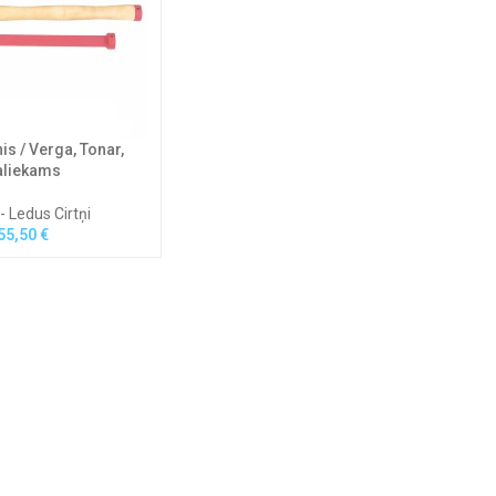
is / Verga, Tonar,
aliekams
- Ledus Cirtņi
55,50
€