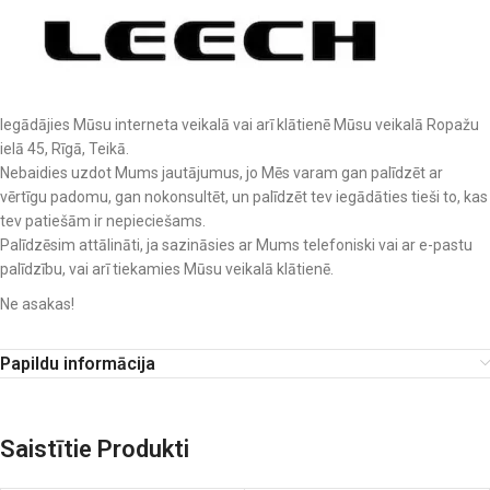
Iegādājies Mūsu interneta veikalā vai arī klātienē Mūsu veikalā Ropažu
ielā 45, Rīgā, Teikā.
Nebaidies uzdot Mums jautājumus, jo Mēs varam gan palīdzēt ar
vērtīgu padomu, gan nokonsultēt, un palīdzēt tev iegādāties tieši to, kas
tev patiešām ir nepieciešams.
Palīdzēsim attālināti, ja sazināsies ar Mums telefoniski vai ar e-pastu
palīdzību, vai arī tiekamies Mūsu veikalā klātienē.
Ne asakas!
Papildu informācija
Saistītie Produkti