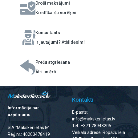
Droši maksājumi
Kredītkaršu norēķini
Konsultants
Ir jautājumi? Atbildēsim!
Preču atgriešana
Ātri un ērti
Kontakti
Informācija par
E-pasts:
uzņēmumu
info@makskerlietas.lv
Tel.: +371 28943205
SIA "Makskerlietas.lv"
Veikala adrese: Ropažu iela
Reģ.nr.: 40203478419