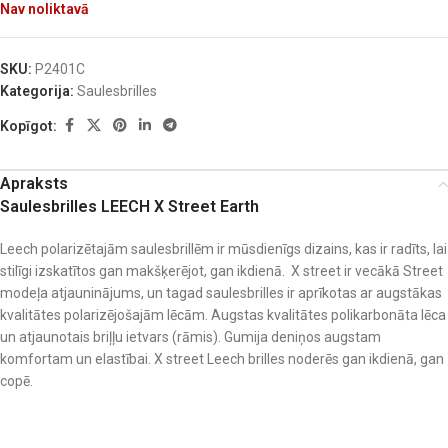
Nav noliktavā
SKU:
P2401C
Kategorija:
Saulesbrilles
Kopīgot:
Apraksts
Saulesbrilles LEECH X Street Earth
Leech polarizētajām saulesbrillēm ir mūsdienīgs dizains, kas ir radīts, lai
stilīgi izskatītos gan makšķerējot, gan ikdienā. X street ir vecākā Street
modeļa atjauninājums, un tagad saulesbrilles ir aprīkotas ar augstākas
kvalitātes polarizējošajām lēcām. Augstas kvalitātes polikarbonāta lēca
un atjaunotais briļļu ietvars (rāmis). Gumija deniņos augstam
komfortam un elastībai. X street Leech brilles noderēs gan ikdienā, gan
copē.