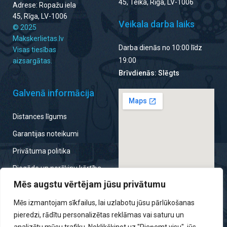
45, Teika, Rīga, LV-1006
Adrese: Ropažu iela
45, Rīga, LV-1006
Veikala darba laiks
© 2025
Makskerlietas.lv
Darba dienās no 10:00 līdz
Visas tiesības
19:00
aizsargātas.
Brīvdienās: Slēgts
Galvenā informācija
Distances līgums
Garantijas noteikumi
Privātuma politika
Piegāde un norēķinu kārtība
Mēs augstu vērtējam jūsu privātumu
Noteikumi par atteikumu
tiesību izmantošanu
Mēs izmantojam sīkfailus, lai uzlabotu jūsu pārlūkošanas
pieredzi, rādītu personalizētas reklāmas vai saturu un