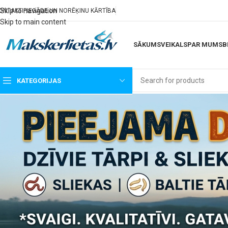
Skip to navigation
ONTAKTI
PIEGĀDE UN NORĒĶINU KĀRTĪBA
Skip to main content
SĀKUMS
VEIKALS
PAR MUMS
B
KATEGORIJAS