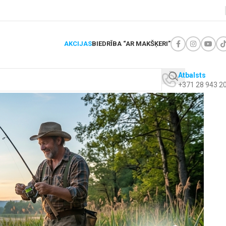
AKCIJAS
BIEDRĪBA “AR MAKŠĶERI”
Atbalsts
+371 28 943 2