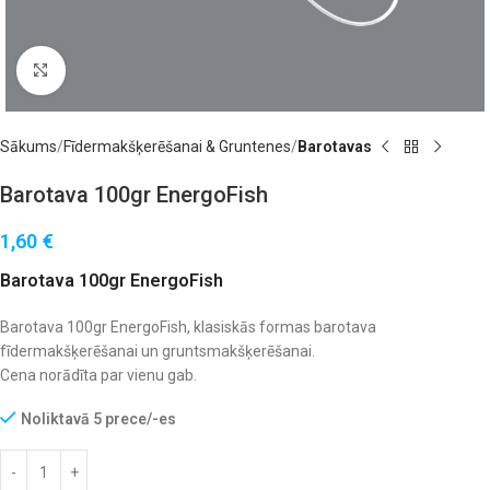
Noklikšķiniet, lai palielinātu
Sākums
Fīdermakšķerēšanai & Gruntenes
Barotavas
Barotava 100gr EnergoFish
1,60
€
Barotava 100gr EnergoFish
Barotava 100gr EnergoFish, klasiskās formas barotava
fīdermakšķerēšanai un gruntsmakšķerēšanai.
Cena norādīta par vienu gab.
Noliktavā 5 prece/-es