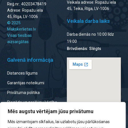
Veikala adrese: Ropažu iela
Reģ.nr.: 40203478419
45, Teika, Rīga, LV-1006
Adrese: Ropažu iela
45, Rīga, LV-1006
Veikala darba laiks
© 2025
Makskerlietas.lv
Darba dienās no 10:00 līdz
Visas tiesības
19:00
aizsargātas.
Brīvdienās: Slēgts
Galvenā informācija
Distances līgums
Garantijas noteikumi
Privātuma politika
Piegāde un norēķinu kārtība
Mēs augstu vērtējam jūsu privātumu
Noteikumi par atteikumu
tiesību izmantošanu
Mēs izmantojam sīkfailus, lai uzlabotu jūsu pārlūkošanas