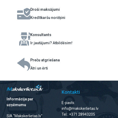
Droši maksājumi
Kredītkaršu norēķini
Konsultants
Ir jautājumi? Atbildēsim!
Preču atgriešana
Ātri un ērti
Kontakti
Informācija par
E-pasts:
uzņēmumu
info@makskerlietas.lv
Tel.: +371 28943205
SIA "Makskerlietas.lv"