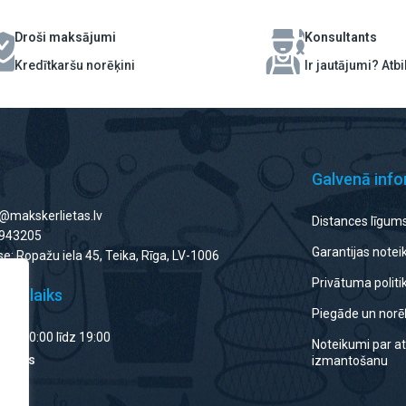
Droši maksājumi
Konsultants
Kredītkaršu norēķini
Ir jautājumi? Atb
Galvenā info
o@makskerlietas.lv
Distances līgum
8943205
Garantijas note
e: Ropažu iela 45, Teika, Rīga, LV-1006
Privātuma politi
rba laiks
Piegāde un norēķ
 no 10:00 līdz 19:00
Noteikumi par at
Slēgts
izmantošanu