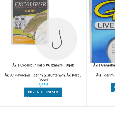
Āķis Excalibur Carp #6 Izmērs 10gab
Āķis Gamakat
Āķi Ar Pavadiņu Fīderim & Gruntenēm
,
Āķi Karpu
Āķi Fīderi
Copei
2,35
€
PIEVIENOT GROZAM