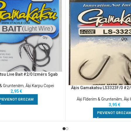
su Live Bait #2/0 Izmērs 5gab
m & Gruntenēm
,
Āķi Karpu Copei
Āķis Gamakatsu LS3323F/0 #2/
2,95
€
Āķi Fīderim & Gruntenēm
,
Āķi
PIEVIENOT GROZAM
3,95
€
PIEVIENOT GROZA