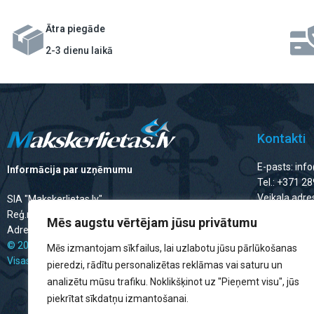
Ātra piegāde
2-3 dienu laikā
Kontakti
E-pasts: inf
Informācija par uzņēmumu
Tel.: +371 2
Veikala adres
SIA "Makskerlietas.lv"
Reģ.nr.: 40203478419
Mēs augstu vērtējam jūsu privātumu
Veikala da
Adrese: Ropažu iela 45, Rīga, LV-1006
© 2025 Makskerlietas.lv
Mēs izmantojam sīkfailus, lai uzlabotu jūsu pārlūkošanas
Visas tiesības aizsargātas.
Darba dienās
pieredzi, rādītu personalizētas reklāmas vai saturu un
Brīvdienās: 
analizētu mūsu trafiku. Noklikšķinot uz "Pieņemt visu", jūs
piekrītat sīkdatņu izmantošanai.