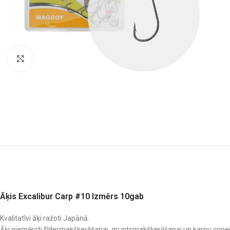
Noklikšķiniet, lai palielinātu
Āķis Excalibur Carp #10 Izmērs 10gab
Kvalitatīvi āķi ražoti Japānā.
Āķi piemēroti fīdermakšķerēšanai, gruntsmakšķerēšanai un karpu copei