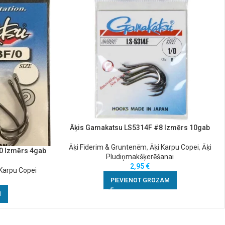
Āķis Gamakatsu LS5314F #8 Izmērs 10gab
Āķi Fīderim & Gruntenēm
,
Āķi Karpu Copei
,
Āķi
0 Izmērs 4gab
Pludiņmakšķerēšanai
2,95
€
 Karpu Copei
PIEVIENOT GROZAM
M