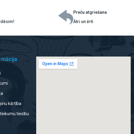
Preču atgriešana
ildēsim!
Ātri un ērti
rmācija
s
ikumi
ka
inu kārtība
teikumu tiesību