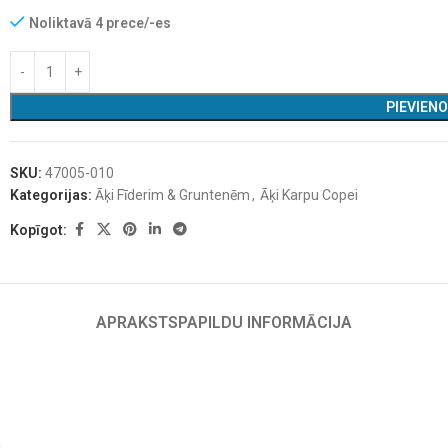
Noliktavā 4 prece/-es
PIEVIEN
SKU:
47005-010
Kategorijas:
Āķi Fīderim & Gruntenēm
,
Āķi Karpu Copei
Kopīgot:
APRAKSTS
PAPILDU INFORMĀCIJA
.