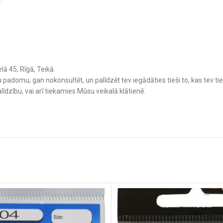
lā 45, Rīgā, Teikā.
padomu, gan nokonsultēt, un palīdzēt tev iegādāties tieši to, kas tev t
līdzību, vai arī tiekamies Mūsu veikalā klātienē.