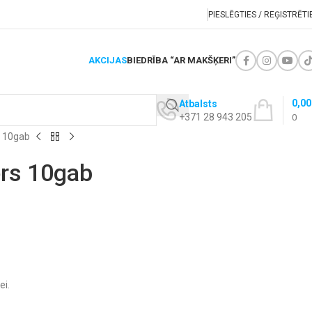
PIESLĒGTIES / REĢISTRĒTI
AKCIJAS
BIEDRĪBA “AR MAKŠĶERI”
0,0
Atbalsts
+371 28 943 205
0
s 10gab
ērs 10gab
ei.