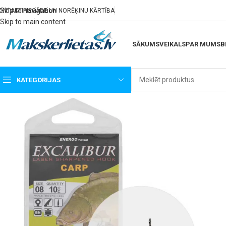
Skip to navigation
ONTAKTI
PIEGĀDE UN NORĒĶINU KĀRTĪBA
Skip to main content
SĀKUMS
VEIKALS
PAR MUMS
B
KATEGORIJAS