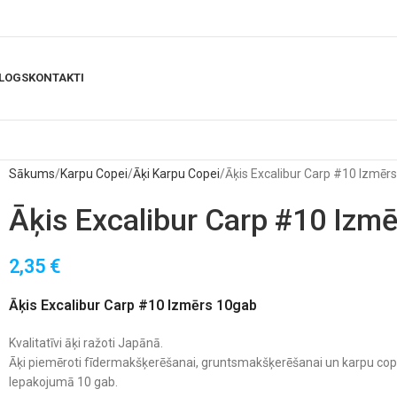
LOGS
KONTAKTI
Sākums
Karpu Copei
Āķi Karpu Copei
Āķis Excalibur Carp #10 Izmēr
Āķis Excalibur Carp #10 Izm
2,35
€
Āķis Excalibur Carp #10 Izmērs 10gab
Kvalitatīvi āķi ražoti Japānā.
Āķi piemēroti fīdermakšķerēšanai, gruntsmakšķerēšanai un karpu cop
Iepakojumā 10 gab.