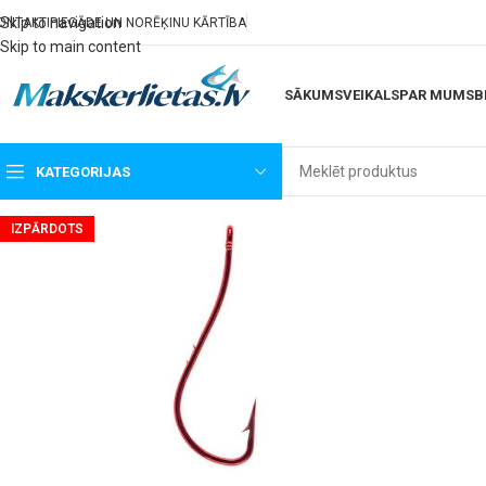
Skip to navigation
ONTAKTI
PIEGĀDE UN NORĒĶINU KĀRTĪBA
Skip to main content
SĀKUMS
VEIKALS
PAR MUMS
B
KATEGORIJAS
IZPĀRDOTS