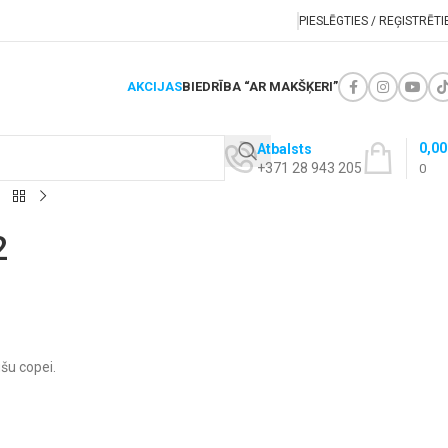
PIESLĒGTIES / REĢISTRĒTI
AKCIJAS
BIEDRĪBA “AR MAKŠĶERI”
0,0
Atbalsts
+371 28 943 205
0
2
šu copei.