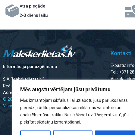
Ātra piegāde
2-3 dienu laikā
Kontakti
E-pasts: inf
Informācija par uzņēmumu
Tel.: +371 2
Veikala adres
SIA "Makskerlietas.lv"
Reģ.nr.: 40203478419
Mēs augstu vērtējam jūsu privātumu
Veikala da
Adrese: Ropažu iela 45, Rīga, LV-1006
© 2025 Makskerlietas.lv
Mēs izmantojam sīkfailus, lai uzlabotu jūsu pārlūkošanas
Visas tiesības aizsargātas.
Darba dienās
pieredzi, rādītu personalizētas reklāmas vai saturu un
Brīvdienās: 
analizētu mūsu trafiku. Noklikšķinot uz "Pieņemt visu", jūs
piekrītat sīkdatņu izmantošanai.