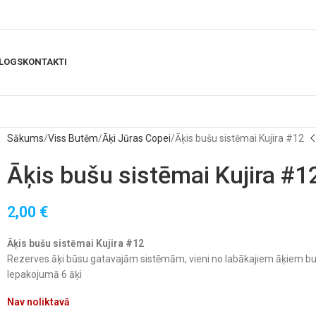
LOGS
KONTAKTI
Sākums
Viss Butēm
Āķi Jūras Copei
Āķis bušu sistēmai Kujira #12
Āķis bušu sistēmai Kujira #1
2,00
€
Āķis bušu sistēmai Kujira #12
Rezerves āķi būsu gatavajām sistēmām, vieni no labākajiem āķiem bu
Iepakojumā 6 āķi
Nav noliktavā