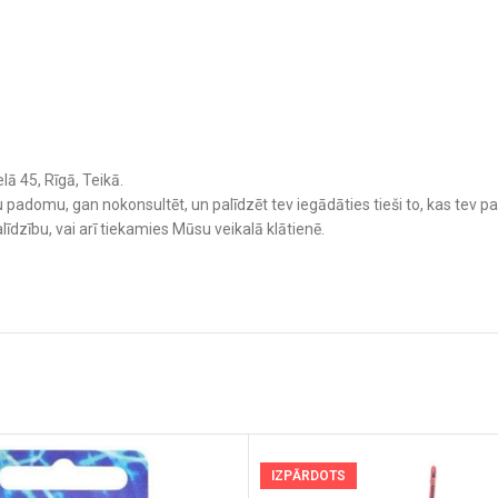
lā 45, Rīgā, Teikā.
padomu, gan nokonsultēt, un palīdzēt tev iegādāties tieši to, kas tev p
līdzību, vai arī tiekamies Mūsu veikalā klātienē.
IZPĀRDOTS