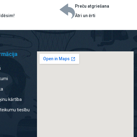
Preču atgriešana
ildēsim!
Ātri un ērti
rmācija
s
ikumi
ka
inu kārtība
teikumu tiesību