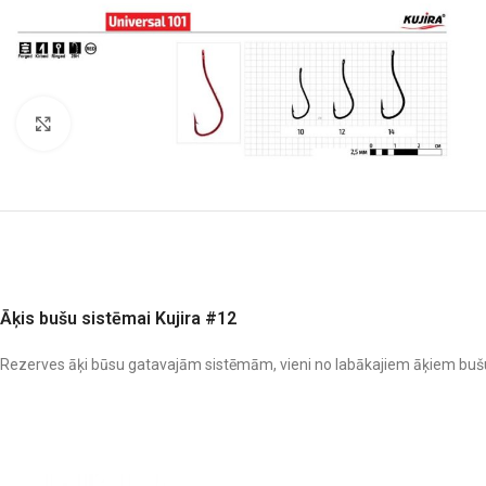
Noklikšķiniet, lai palielinātu
Āķis bušu sistēmai Kujira #12
Rezerves āķi būsu gatavajām sistēmām, vieni no labākajiem āķiem bušu