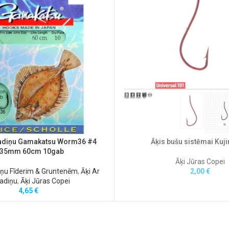
vadiņu Gamakatsu Worm36 #4
Āķis bušu sistēmai Kuji
.35mm 60cm 10gab
Āķi Jūras Copei
iņu Fīderim & Gruntenēm
,
Āķi Ar
2,00
€
adiņu
,
Āķi Jūras Copei
4,65
€