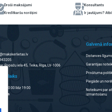
Droši maksājumi
Konsultants
Kredītkaršu norēķini
Ir jautājumi? Atb
Galvenā info
o@makskerlietas.lv
Distances līgum
8943205
Garantijas note
e: Ropažu iela 45, Teika, Rīga, LV-1006
Privātuma politi
rba laiks
Piegāde un norēķ
 no 10:00 līdz 19:00
Noteikumi par at
Slēgts
izmantošanu