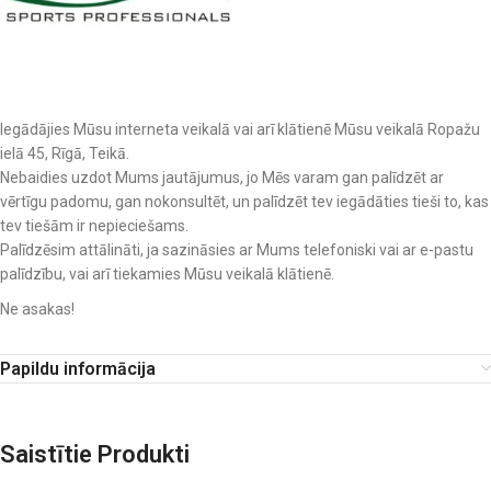
Iegādājies Mūsu interneta veikalā vai arī klātienē Mūsu veikalā Ropažu
ielā 45, Rīgā, Teikā.
Nebaidies uzdot Mums jautājumus, jo Mēs varam gan palīdzēt ar
vērtīgu padomu, gan nokonsultēt, un palīdzēt tev iegādāties tieši to, kas
tev tiešām ir nepieciešams.
Palīdzēsim attālināti, ja sazināsies ar Mums telefoniski vai ar e-pastu
palīdzību, vai arī tiekamies Mūsu veikalā klātienē.
Ne asakas!
Papildu informācija
Saistītie Produkti