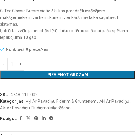
C-Tec Classic Bream sietie āķi, kas paredzēti iesācējiem
makšķerniekiem vai tiem, kuriem vienkārši nav laika sagatavot
sistēmas.
Ļoti ērta izvēle ja negribās tērēt laiku sistēmu siešanai pašu spēkiem.
Iepakojumā 10 gab.
Noliktavā 9 prece/-es
PIEVIENOT GROZAM
SKU:
4748-111-002
Kategorijas:
Āķi Ar Pavadiņu Fīderim & Gruntenēm
,
Āķi Ar Pavadiņu
,
Āķi Ar Pavadiņu Pludiņmakšķerēšanai
Kopīgot: