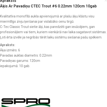
Apraksts
Āķis Ar Pavadiņu CTEC Trout #6 0.22mm 120cm 10gab
Kvalitatīva monofīlā aukla apvienojumā ar plašu āķu klāstu visu
miermīlīgo zivju ķeršanai par vislabāko cenu tirgū.
C-Tec Classic Trout sietie āķi, kas paredzēti gan iesācējiem, gan
profesionāļiem vai tiem, kuriem vienkārši nav laika sagatavot sistēmas.
Ļoti ērta izvēle ja negribās tērēt laiku sistēmu siešanai pašu spēkiem.
Apraksts:
Āķa izmērs: 6
Pavadas auklas diametrs: 0.22mm
Pavadiņas garums: 120cm
iepakojumā: 10 gab.