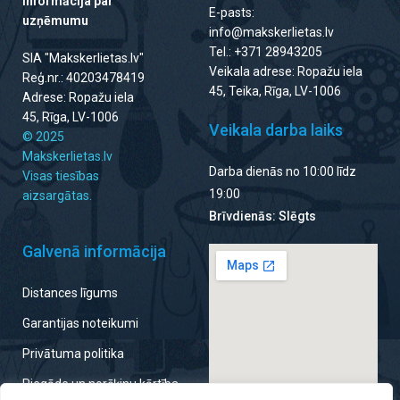
Informācija par
E-pasts:
uzņēmumu
info@makskerlietas.lv
Tel.: +371 28943205
SIA "Makskerlietas.lv"
Veikala adrese: Ropažu iela
Reģ.nr.: 40203478419
45, Teika, Rīga, LV-1006
Adrese: Ropažu iela
45, Rīga, LV-1006
Veikala darba laiks
© 2025
Makskerlietas.lv
Darba dienās no 10:00 līdz
Visas tiesības
19:00
aizsargātas.
Brīvdienās: Slēgts
Galvenā informācija
Distances līgums
Garantijas noteikumi
Privātuma politika
Piegāde un norēķinu kārtība