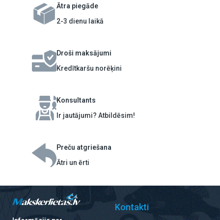
Ātra piegāde
2-3 dienu laikā
Droši maksājumi
Kredītkaršu norēķini
Konsultants
Ir jautājumi? Atbildēsim!
Preču atgriešana
Ātri un ērti
Kontakti